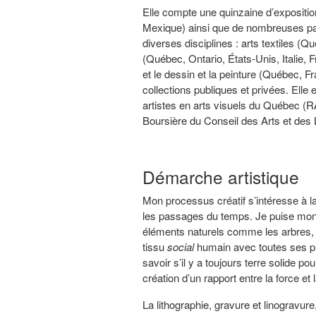
Elle compte une quinzaine d’exposition
Mexique) ainsi que de nombreuses par
diverses disciplines : arts textiles (
(Québec, Ontario, États-Unis, Italie,
et le dessin et la peinture (Québec, F
collections publiques et privées. El
artistes en arts visuels du Québec (RA
Boursière du Conseil des Arts et de
.
Démarche artistique
Mon processus créatif s’intéresse à l
les passages du temps. Je puise mon i
éléments naturels comme les arbres, 
tissu
social
humain avec toutes ses pr
savoir s’il y a toujours terre solide p
création d’un rapport entre la force et la
La lithographie, gravure et linogravure,