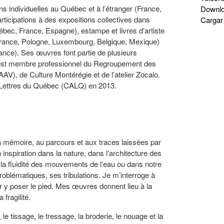
s individuelles au Québec et à l’étranger (France,
Downl
ticipations à des expositions collectives dans
Cargar
Québec, France, Espagne), estampe et livres d’artiste
 France, Pologne, Luxembourg, Belgique, Mexique)
rance). Ses œuvres font partie de plusieurs
le est membre professionnel du Regroupement des
AV), de Culture Montérégie et de l’atelier Zocalo.
s Lettres du Québec (CALQ) en 2013.
a mémoire, au parcours et aux traces laissées par
nspiration dans la nature, dans l’architecture des
la fluidité des mouvements de l’eau ou dans notre
oblématiques, ses tribulations. Je m’interroge à
our y poser le pied. Mes œuvres donnent lieu à la
 fragilité.
 le tissage, le tressage, la broderie, le nouage et la