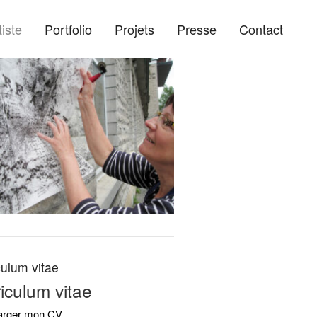
 principal - manoncote.ca
tiste
Portfolio
Projets
Presse
Contact
ary
culum vitae
iculum vitae
arger mon CV