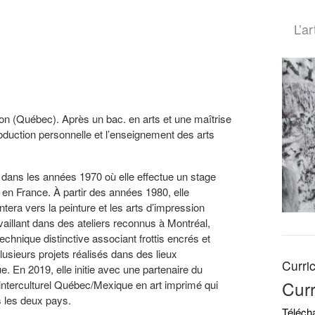
Menu
L’ar
Prim
on (Québec). Après un bac. en arts et une maîtrise
roduction personnelle et l’enseignement des arts
es dans les années 1970 où elle effectue un stage
en France. À partir des années 1980, elle
ntera vers la peinture et les arts d’impression
availlant dans des ateliers reconnus à Montréal,
chnique distinctive associant frottis encrés et
lusieurs projets réalisés dans des lieux
Curri
 En 2019, elle initie avec une partenaire du
Curr
 interculturel Québec/Mexique en art imprimé qui
s les deux pays.
Téléch