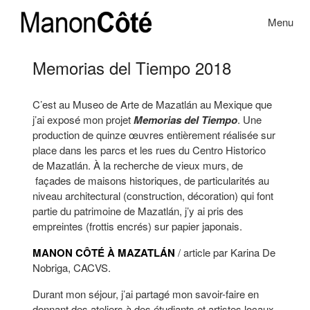
Skip to content
Menu
Toggle na
Memorias del Tiempo 2018
C’est au Museo de Arte de Mazatlán au Mexique que
j’ai exposé mon projet
Memorias del Tiempo
. Une
production de quinze œuvres entièrement réalisée sur
place dans les parcs et les rues du Centro Historico
de Mazatlán. À la recherche de vieux murs, de
façades de maisons historiques, de particularités au
niveau architectural (construction, décoration) qui font
partie du patrimoine de Mazatlán, j’y ai pris des
empreintes (frottis encrés) sur papier japonais.
MANON CÔTÉ À MAZATLÁN
/ article par Karina De
Nobriga, CACVS.
Durant mon séjour, j’ai partagé mon savoir-faire en
donnant des ateliers à des étudiants et artistes locaux.